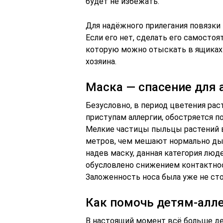
будет не избежать.
Для надёжного прилегания повязки 
Если его нет, сделать его самостоя
которую можно отыскать в ящиках 
хозяина.
Маска — спасение для 
Безусловно, в период цветения рас
приступам аллергии, обостряется по
Мелкие частицы пыльцы растений в
метров, чем мешают нормально дыш
надев маску, данная категория люд
обусловлено снижением контактнос
Заложенность носа была уже не сто
Как помочь детям-алл
В настоящий момент всё больше де