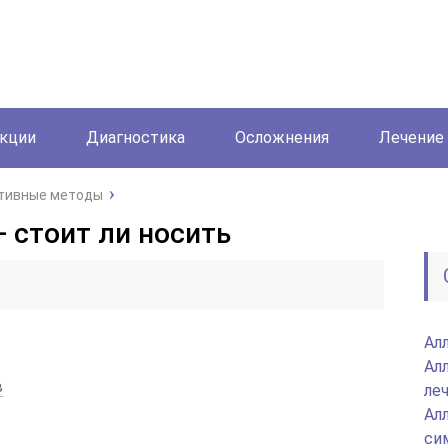
акции
Диагностика
Осложнения
Лечение
тивные методы
 стоит ли носить
Алл
Ал
в
ле
Ал
си