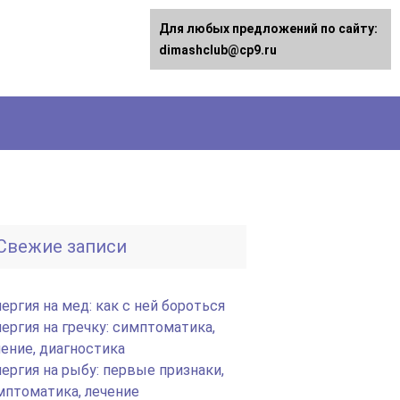
Для любых предложений по сайту:
dimashclub@cp9.ru
Свежие записи
ергия на мед: как с ней бороться
лергия на гречку: симптоматика,
чение, диагностика
лергия на рыбу: первые признаки,
мптоматика, лечение