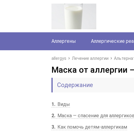
Аллергены
Аллергические ре
allergys
Лечение аллергии
Альтерна
Маска от аллергии —
Содержание
1
Виды
2
Маска — спасение для аллергико
3
Как помочь детям-аллергикам