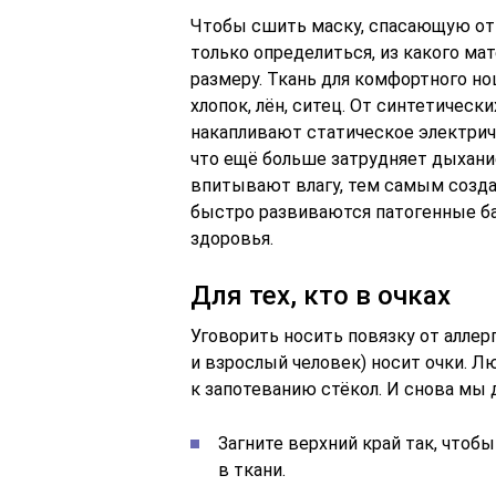
Чтобы сшить маску, спасающую от а
только определиться, из какого ма
размеру. Ткань для комфортного н
хлопок, лён, ситец. От синтетическ
накапливают статическое электриче
что ещё больше затрудняет дыхание
впитывают влагу, тем самым созда
быстро развиваются патогенные бак
здоровья.
Для тех, кто в очках
Уговорить носить повязку от аллерг
и взрослый человек) носит очки. Л
к запотеванию стёкол. И снова мы 
Загните верхний край так, чтоб
в ткани.