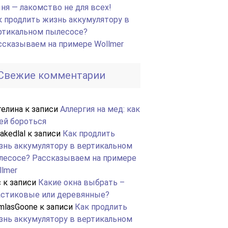
ня — лакомство не для всех!
к продлить жизнь аккумулятору в
ртикальном пылесосе?
ссказываем на примере Wollmer
Свежие комментарии
гелина
к записи
Аллергия на мед: как
ней бороться
akedlal
к записи
Как продлить
знь аккумулятору в вертикальном
лесосе? Рассказываем на примере
llmer
c
к записи
Какие окна выбрать –
астиковые или деревянные?
mlasGoone
к записи
Как продлить
знь аккумулятору в вертикальном