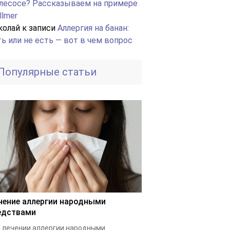
лесосе? Рассказываем на примере
llmer
колай
к записи
Аллергия на банан:
ть или не есть — вот в чем вопрос
Популярные статьи
чение аллергии народными
едствами
 лечении аллергии народными