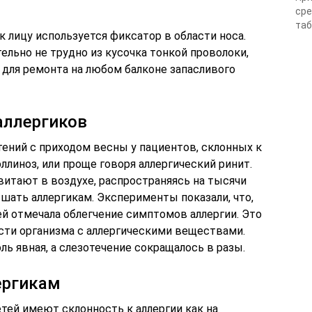
сре
таб
к лицу используется фиксатор в области носа.
тельно не трудно из кусочка тонкой проволоки,
для ремонта на любом балконе запасливого
аллергиков
тений с приходом весны у пациентов, склонных к
ллиноз, или проще говоря аллергический ринит.
итают в воздухе, распространяясь на тысячи
ать аллергикам. Эксперименты показали, что,
ей отмечала облегчение симптомов аллергии. Это
ти организма с аллергическими веществами.
ль явная, а слезотечение сокращалось в разы.
ергикам
тей имеют склонность к аллергии как на