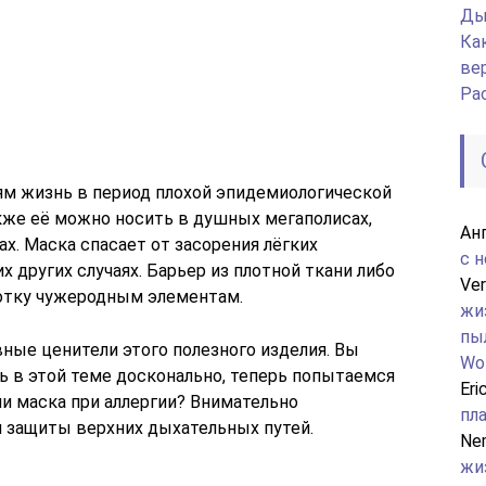
Ды
Ка
ве
Ра
м жизнь в период плохой эпидемиологической
Также её можно носить в душных мегаполисах,
Ан
х. Маска спасает от засорения лёгких
с 
 других случаях. Барьер из плотной ткани либо
Ver
лотку чужеродным элементам.
жи
пы
вные ценители этого полезного изделия. Вы
Wo
ь в этой теме досконально, теперь попытаемся
Eri
ли маска при аллергии? Внимательно
пл
я защиты верхних дыхательных путей.
Ne
жи