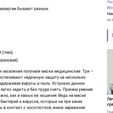
пы
Wo
 аллергии бывают разные:
Ни
ес
(глаз);
оразовая).
 населения получили маски медицинские. Три —
беспечивают надёжную защиту на несколько
 задерживая вирусы и пыль. Устроено данное
 легко надеть и без труда снять. Причём умение
жно, как и навык её ношения. Ведь на маске
Ле
бактерий и вирусов, которые ни при каких
ср
 в контакт с носоглоткой, иначе заражения
При