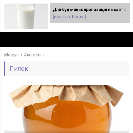
Для будь-яких пропозицій на сайті:
Для любых предложений по сайту:
[email protected]
dimashclub@cp9.ru
allergys
Алергені
Пилок