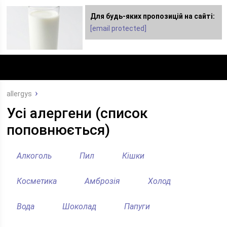
Для будь-яких пропозицій на сайті:
Для любых предложений по сайту:
[email protected]
dimashclub@cp9.ru
allergys
Усі алергени (список
поповнюється)
Алкоголь
Пил
Кішки
Косметика
Амброзія
Холод
Вода
Шоколад
Папуги