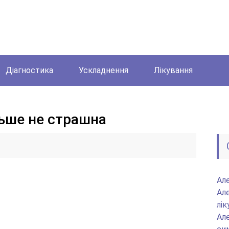
Діагностика
Ускладнення
Лікування
льше не страшна
Але
Але
лік
Але