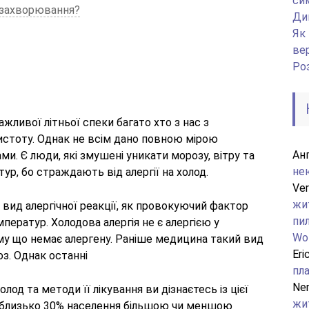
си
 захворювання?
Дин
Як
ве
Ро
жливої ​​літньої спеки багато хто з нас з
 чистоту. Однак не всім дано повною мірою
Анг
. Є люди, які змушені уникати морозу, вітру та
не
ур, бо страждають від алергії на холод.
Ver
жи
– вид алергічної реакції, як провокуючий фактор
пи
ператур. Холодова алергія не є алергією у
Wo
ому що немає алергену. Раніше медицина такий вид
Eri
ноз. Однак останні
пла
Ne
лод та методи її лікування ви дізнаєтесь із цієї
жи
о близько 30% населення більшою чи меншою