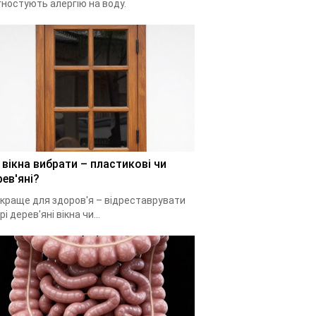
гностують алергію на воду.
 вікна вибрати – пластикові чи
ев'яні?
краще для здоров'я – відреставрувати
рі дерев'яні вікна чи...