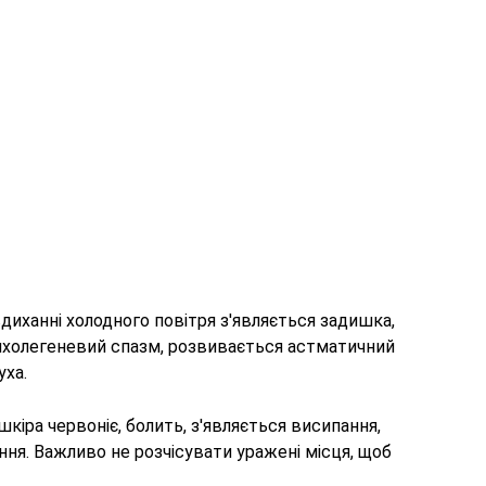
вдиханні холодного повітря з'являється задишка,
нхолегеневий спазм, розвивається астматичний
уха.
 шкіра червоніє, болить, з'являється висипання,
іння. Важливо не розчісувати уражені місця, щоб