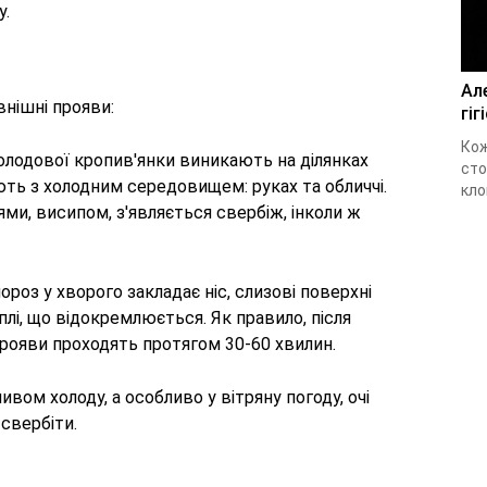
у.
Ал
внішні прояви:
гіг
Кож
олодової кропив'янки виникають на ділянках
сто
ть з холодним середовищем: руках та обличчі.
кло
ями, висипом, з'являється свербіж, інколи ж
мороз у хворого закладає ніс, слизові поверхні
лі, що відокремлюється. Як правило, після
прояви проходять протягом 30-60 хвилин.
ливом холоду, а особливо у вітряну погоду, очі
свербіти.