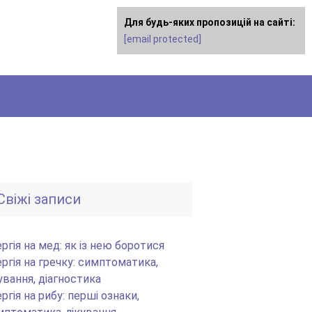
Для будь-яких пропозицій на сайті:
Для любых предложений по сайту:
[email protected]
dimashclub@cp9.ru
Свіжі записи
ргія на мед: як із нею боротися
ргія на гречку: симптоматика,
ування, діагностика
ргія на рибу: перші ознаки,