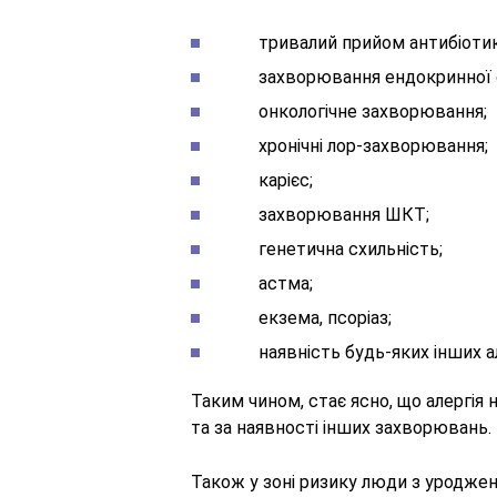
тривалий прийом антибіотик
захворювання ендокринної сис
онкологічне захворювання;
хронічні лор-захворювання;
карієс;
захворювання ШКТ;
генетична схильність;
астма;
екзема, псоріаз;
наявність будь-яких інших але
Таким чином, стає ясно, що алергія 
та за наявності інших захворювань.
Також у зоні ризику люди з уродже