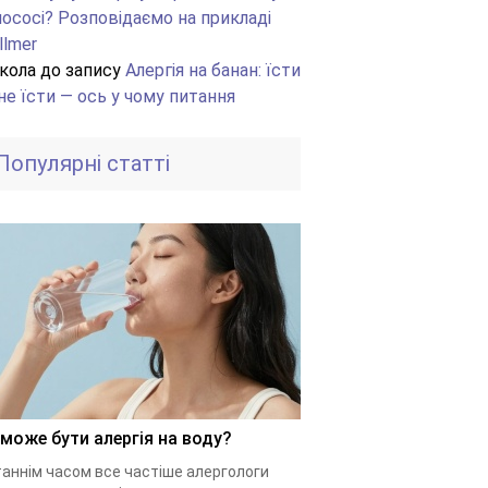
лососі?
Розповідаємо на прикладі
llmer
кола
до запису
Алергія на банан: їсти
не їсти — ось у чому питання
Популярні статті
 може бути алергія на воду?
аннім часом все частіше алергологи