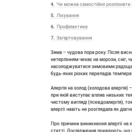
4
Чи можна самостійно розпізнати
5
Лікування
6
Профілактика
7
Загартовування
Зима – чудова пора року. Після висна
нетерпінням чекає на морози, сніг,
насолоджуватися зимовими радощами
будь-яких різких перепадів температ
Алергія на холод (холодова алергія) 
при якій виступає вплив низьких тем
чистому вигляді (псевдоалергія), т
алергії навіть не розглядала як діаг
Про причини виникнення алергії на хо
статті. Дослідження показують, щ