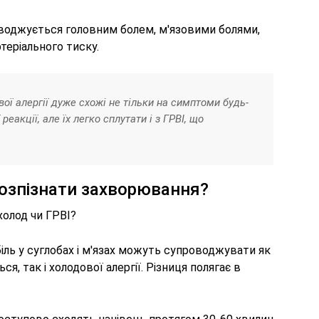
оводжується головним болем, м'язовими болями,
теріального тиску.
ої алергії дуже схожі не тільки на симптоми будь-
реакції, але їх легко сплутати і з ГРВІ, що
озпізнати захворювання?
холод чи ГРВІ?
біль у суглобах і м'язах можуть супроводжувати як
я, так і холодової алергії. Різниця полягає в