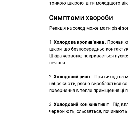
тонкою шкірою, діти молодшого вік
Симптоми хвороби
Реакція на холод може мати різні зо
1.
Холодова кропив'янка
. Прояви х
шкіри, що безпосередньо контактую
Шкіра червоніє, покривається пухир
печіння.
2.
Холодовий риніт
. При виході на 
набрякають, рясно виробляється соп
повернення в тепле приміщення ці 
3.
Холодовий кон'юнктивіт
. Під вп
червоніють, сльозяться, починають 