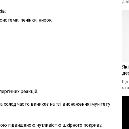
діа
ів;
теми, печінки, нирок;
Які
дер
Що 
ста
ргічних реакцій.
на холод часто виникає на тлі виснаження імунітету
ною підвищеною чутливістю шкірного покриву,