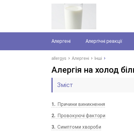
Алергені
Алергічні реакції
allergys
Алергені
Інші
Алергія на холод бі
Зміст
1
Причини виникнення
2
Провокуючі фактори
3
Симптоми хвороби