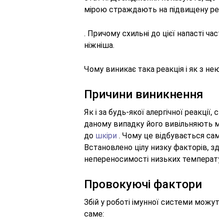
мірою страждають на підвищену реа
. Причому схильні до цієї напасті час
ніжніша.
Чому виникає така реакція і як з н
Причини виникнення
Як і за будь-якої алергічної реакції,
даному випадку його вивільняють м
до
шкіри
. Чому це відбувається сам
Встановлено цілу низку факторів, 
непереносимості низьких температ
Провокуючі фактори
Збій у роботі імунної системи можуть
саме: