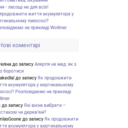
мптоматика, лікування
я - ласощі не для всіх!
 продовжити життя акумулятора у
ртикальному пилососі?
зповідаємо на прикладі Wollmer
Нові коментарі
еліна
до запису
Алергія на мед: як з
ю боротися
akedlal
до запису
Як продовжити
ття акумулятора у вертикальному
лососі?
Розповідаємо на прикладі
llmer
c
до запису
Які вікна вибрати –
стикові чи дерев'яні?
mlasGoone
до запису
Як продовжити
ття акумулятора у вертикальному