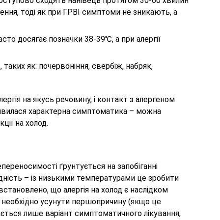
тупово сходять нанівець протягом 30-60 хвилин
ення, тоді як при ГРВІ симптоми не зникають, а
о досягає позначки 38-39℃, а при алергії
аких як: почервоніння, свербіж, набряк,
алергія на якусь речовину, і контакт з алергеном
з'явилася характерна симптоматика – можна
ції на холод.
епереносимості ґрунтується на запобіганні
дність – із низькими температурами це зробити
встановлено, що алергія на холод є наслідком
 необхідно усунути першопричину (якщо це
ється лише варіант симптоматичного лікування,