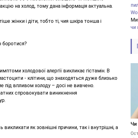
пи
кцію на холод, тому дана інформація актуальна.
Wo
Ми
тіше жінки і діти, тобто ті, чия шкіра тонша і
чи 
ею боротися?
 симптоми холодової алергії викликає гістамін. В
астоцити - клітини, що знаходяться дуже близько
е під впливом холоду – досі не вивчено.
здатних спровокувати виникнення
ур.
Чи
 викликати як зовнішні причини, так і внутрішні, а
Ост