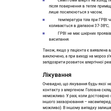
симптоми алергії на холод пос
після повернення в тепле приміщ
лише посилюються з часом;
температура тіла при ГРВІ част
коливається в діапазоні 37-38℃;
ГРВІ не має шкірних проявів, т
висипання.
Також, якщо у пацієнта є виявлена ​​
виключено, а при виході на мороз 
запідозрити розвиток алергічної реак
Лікування
Очевидно, що лікування будь-якої н
контакту з алергеном. Головна скла
неможливо. У разі, коли достовірно 
іншого захворювання – насамперед
можливо). В іншому випадку залиша