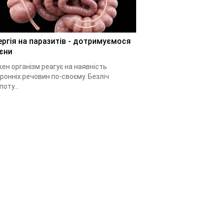
ергія на паразитів - дотримуємося
ієни
ен організм реагує на наявність
ронніх речовин по-своєму. Безліч
поту...