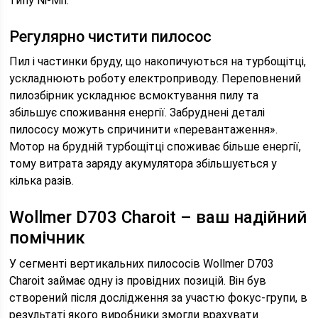
типу Ni-Mh.
Регулярно чистити пилосос
Пил і частинки бруду, що накопичуються на турбощітці,
ускладнюють роботу електроприводу. Переповнений
пилозбірник ускладнює всмоктування пилу та
збільшує споживання енергії. Забруднені деталі
пилососу можуть спричинити «перевантаження».
Мотор на брудній турбощітці споживає більше енергії,
тому витрата заряду акумулятора збільшується у
кілька разів.
Wollmer D703 Charoit – ваш надійний
помічник
У сегменті вертикальних пилососів Wollmer D703
Charoit займає одну із провідних позицій. Він був
створений після дослідження за участю фокус-групи, в
результаті якого виробники змогли врахувати