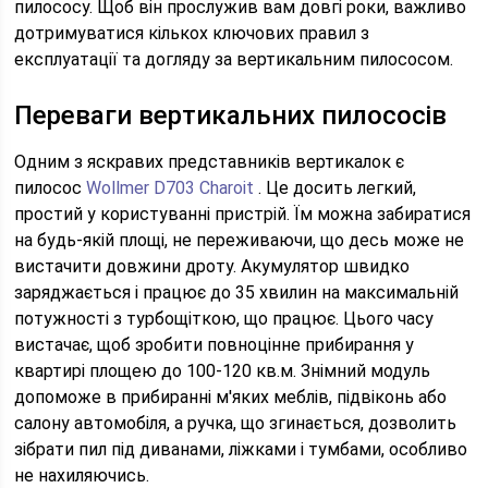
пилососу. Щоб він прослужив вам довгі роки, важливо
дотримуватися кількох ключових правил з
експлуатації та догляду за вертикальним пилососом.
Переваги вертикальних пилососів
Одним з яскравих представників вертикалок є
пилосос
Wollmer D703 Charoit
. Це досить легкий,
простий у користуванні пристрій. Їм можна забиратися
на будь-якій площі, не переживаючи, що десь може не
вистачити довжини дроту. Акумулятор швидко
заряджається і працює до 35 хвилин на максимальній
потужності з турбощіткою, що працює. Цього часу
вистачає, щоб зробити повноцінне прибирання у
квартирі площею до 100-120 кв.м. Знімний модуль
допоможе в прибиранні м'яких меблів, підвіконь або
салону автомобіля, а ручка, що згинається, дозволить
зібрати пил під диванами, ліжками і тумбами, особливо
не нахиляючись.