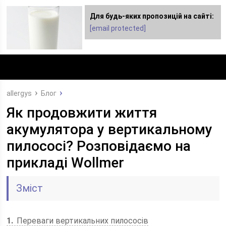
Для будь-яких пропозицій на сайті:
Для любых предложений по сайту:
[email protected]
dimashclub@cp9.ru
allergys
Блог
Як продовжити життя
акумулятора у вертикальному
пилососі? Розповідаємо на
прикладі Wollmer
Зміст
1
Переваги вертикальних пилососів