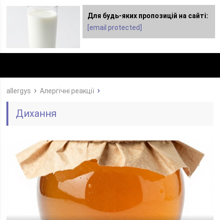
Для будь-яких пропозицій на сайті:
Для любых предложений по сайту:
[email protected]
dimashclub@cp9.ru
allergys
Алергічні реакції
Дихання