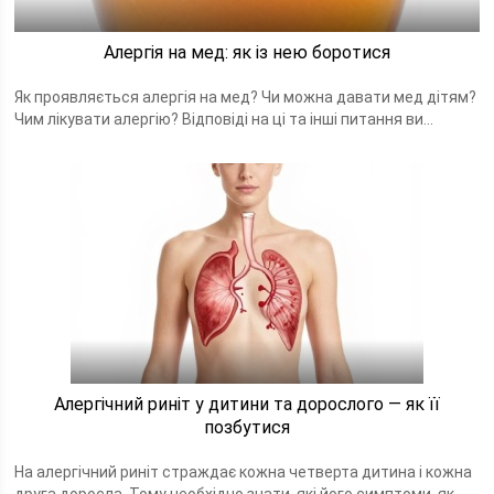
Алергія на мед: як із нею боротися
Як проявляється алергія на мед? Чи можна давати мед дітям?
Чим лікувати алергію? Відповіді на ці та інші питання ви...
Алергічний риніт у дитини та дорослого — як її
позбутися
На алергічний риніт страждає кожна четверта дитина і кожна